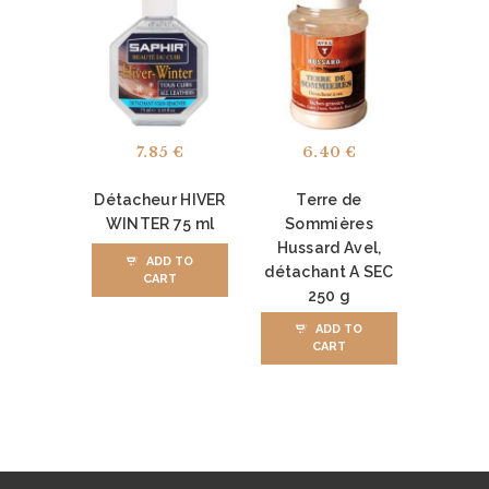
S
?
C
O
7.85
€
6.40
€
N
T
Détacheur HIVER
Terre de
A
WINTER 75 ml
Sommières
Hussard Avel,
C
ADD TO
détachant A SEC
CART
T
250 g
ADD TO
CART