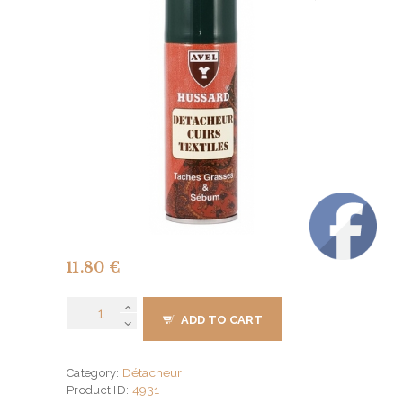
11.80
€
Détacheur
ADD TO CART
Cuir
Textile
Hussard
Détacheur
Category:
Avel
4931
Product ID:
Aérosol