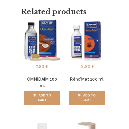
U
Related products
E
Q
U
I
S
O
M
7.80
€
12.80
€
M
OMNIDAIM 100
Réno’Mat 100 ml
E
ml
S
ADD TO
ADD TO
-
CART
CART
N
O
U