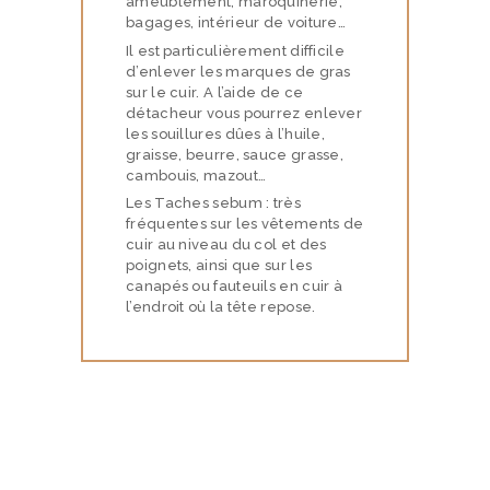
ameublement, maroquinerie,
I
bagages, intérieur de voiture…
O
Il est particulièrement difficile
N
d’enlever les marques de gras
sur le cuir. A l’aide de ce
S
détacheur vous pourrez enlever
les souillures dûes à l’huile,
N
graisse, beurre, sauce grasse,
O
cambouis, mazout…
Les Taches sebum : très
T
fréquentes sur les vêtements de
R
cuir au niveau du col et des
poignets, ainsi que sur les
E
canapés ou fauteuils en cuir à
B
l’endroit où la tête repose.
O
U
T
I
Q