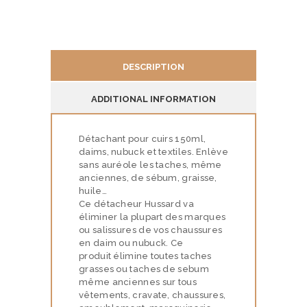
200
ML
quantity
DESCRIPTION
ADDITIONAL INFORMATION
N
O
Détachant pour cuirs 150ml,
S
daims, nubuck et textiles. Enlève
P
sans auréole les taches, même
anciennes, de sébum, graisse,
R
huile…
Ce détacheur Hussard va
E
éliminer la plupart des marques
S
ou salissures de vos chaussures
en daim ou nubuck. Ce
T
produit élimine toutes taches
A
grasses ou taches de sebum
même anciennes sur tous
T
vêtements, cravate, chaussures,