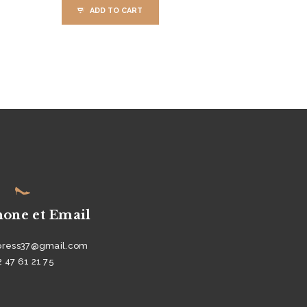
ADD TO CART
hone et Email
press37@gmail.com
2 47 61 21 75