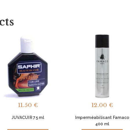
cts
11.50
€
12.00
€
JUVACUIR 75 ml
Imperméabilisant Famaco
400 ml