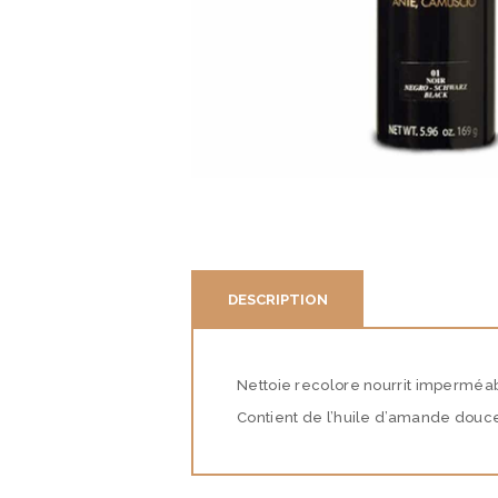
NOS PRESTATIONS
NOTRE BOUTIQUE
QUI SOMMES-NOUS
DESCRIPTION
?
CONTACT
Nettoie recolore nourrit imperméab
Contient de l’huile d’amande douce