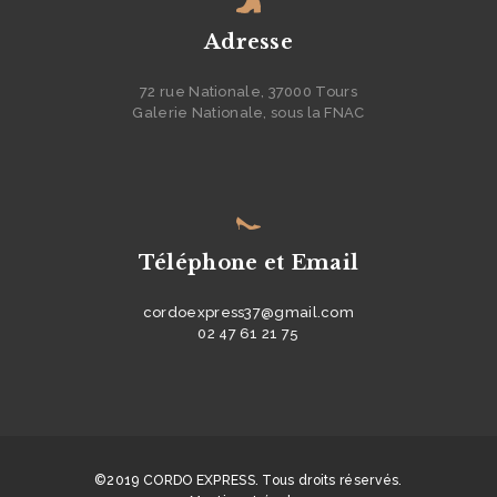
S
-
Adresse
N
72 rue Nationale, 37000 Tours
O
Galerie Nationale, sous la FNAC
U
S
?
C
Téléphone et Email
O
N
cordoexpress37@gmail.com
02 47 61 21 75
T
A
C
T
©2019 CORDO EXPRESS. Tous droits réservés.