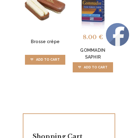
8.00
€
Brosse crêpe
GOMMADIN
SAPHIR
ADD TO CART
ADD TO CART
N
O
S
P
R
E
Shopping Cart