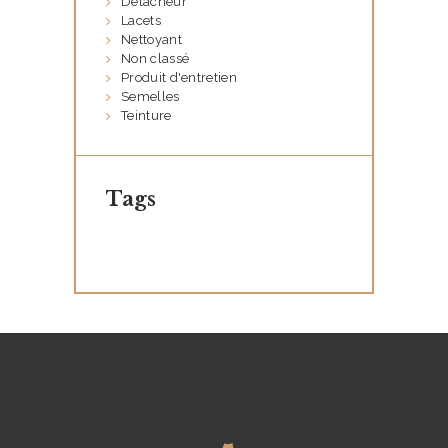
Détacheur
Lacets
U
Nettoyant
T
Non classé
Produit d'entretien
I
Semelles
Q
Teinture
U
E
Tags
Q
U
I
S
O
M
M
E