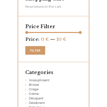
S
No products in the cart.
T
A
Price Filter
T
I
Price:
0 €
—
10 €
O
N
FILTER
S
N
O
Categories
T
Assouplissant
R
Brosse
Cirage
E
Crème
Décapant
B
Déodorant
O