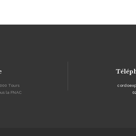
e
Télép
7000 Tours
cordoex
ous la FNAC
0