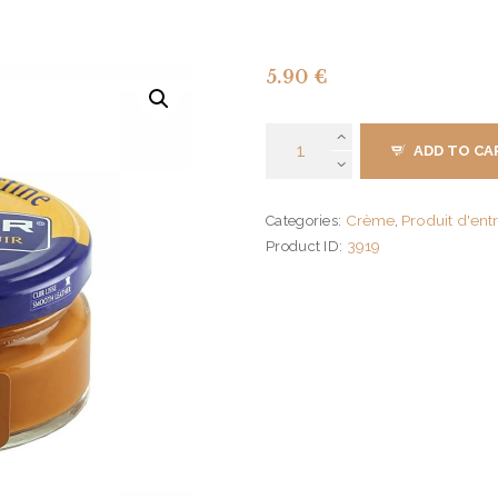
5.90
€
Pommadier
ADD TO CA
Saphir
quantity
Crème
Produit d'ent
Categories:
,
3919
Product ID: