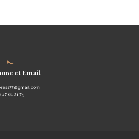
hone et Email
press37@gmail.com
2 47 61 21 75