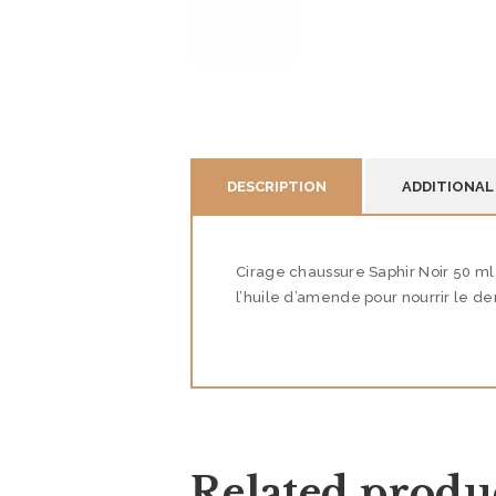
NOS PRESTATIONS
NOTRE BOUTIQUE
DESCRIPTION
ADDITIONAL
QUI SOMMES-NOUS
Cirage chaussure Saphir Noir 50 ml .
?
l’huile d’amende pour nourrir le d
CONTACT
Related produ