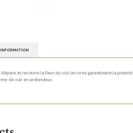
 INFORMATION
Répare et recolore la fleur du cuir,les cires garantissent la protect
erme de cuir en profondeur.
cts